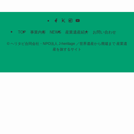
TOP
事業内容
NEWS
産業遺産紹介
お問い合わせ
©
ヘリタビ合同会社・NPO法人 J-heritage ／世界遺産から廃墟まで 産業遺
産を旅するサイト