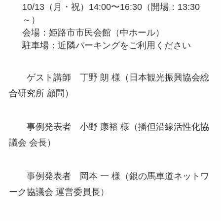
10/13（月・祝）14:00〜16:30（開場：13:30
～）
会場：姫路市市民会館（中ホール）
駐車場：近隣パーキングをご利用ください
ゲスト講師
丁野 朗 様（日本観光振興協会総
合研究所 顧問）
事例発表者
小野 康裕 様（播但沿線活性化協
議会 会長）
事例発表者
岡本 一 様（銀の馬車道ネットワ
ーク協議会 運営委員長）