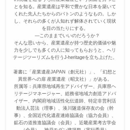
とを知る。産業遺産は平和で豊かな日本を築いて
くれた先人たちからのバトンのようなもの。しか
し、それらの多くが人知れず解体されていく現状
を目の当たりにする。
―このままでいいのだろうか？
そんな思いから、産業遺産が持つ歴史的価値や魅
力を少しでも多くの人に知ってもらおうと、ヘリ
テージツーリズムを行うJ-heritageを立ち上げた。
著書に「産業遺産JAPAN（創元社）」、「幻想と
異世界への扉 産業遺産（昭文社）」がある。
所属等：兵庫県地域再生アドバイザー、兵庫県ヘ
リテージマネージャー、総務省地域力創造アドバ
イザー、内閣府地域活性化伝道師、特定非営利活
動法人芸法（理事）、湊川隧道保存友の会（幹
事）、全国近代化遺産連絡協議会（協力会員）、
鉱石の道推進協議会（会員）、近畿産業考古学会
（会員）、神戸モダン建築祭（実行委員）