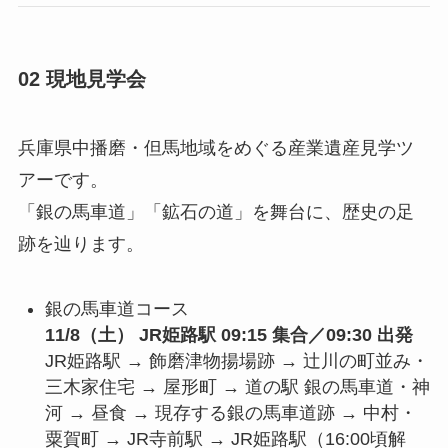
02 現地見学会
兵庫県中播磨・但馬地域をめぐる産業遺産見学ツ
アーです。
「銀の馬車道」「鉱石の道」を舞台に、歴史の足
跡を辿ります。
銀の馬車道コース
11/8（土） JR姫路駅
09:15 集合／09:30 出発
JR姫路駅 → 飾磨津物揚場跡 → 辻川の町並み・
三木家住宅 → 屋形町 → 道の駅 銀の馬車道・神
河 → 昼食 → 現存する銀の馬車道跡 → 中村・
粟賀町 → JR寺前駅 → JR姫路駅（16:00頃解