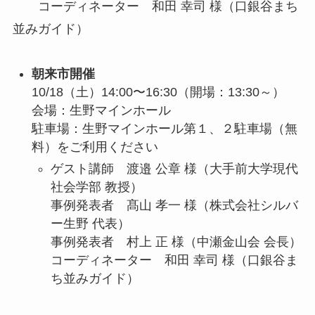
コーディネーター
和田 幸司 様（口銀谷まち
並みガイド）
朝来市開催
10/18（土）14:00〜16:30
（開場：13:30～）
会場：生野マインホール
駐車場：生野マインホール第１、２駐車場（無
料）をご利用ください
ゲスト講師
渡邉 公章 様（大手前大学現代
社会学部 教授）
事例発表者
髙山 孝一 様（株式会社シルバ
ー生野 代表）
事例発表者
村
上 正 様（中瀬金山会 会長）
コーディネーター
和田 幸司 様（口銀谷ま
ち並みガイド）