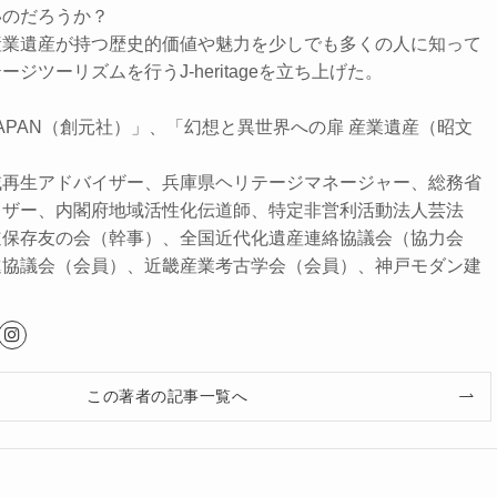
のだろうか？
産業遺産が持つ歴史的価値や魅力を少しでも多くの人に知って
ジツーリズムを行うJ-heritageを立ち上げた。
APAN（創元社）」、「幻想と異世界への扉 産業遺産（昭文
域再生アドバイザー、兵庫県ヘリテージマネージャー、総務省
イザー、内閣府地域活性化伝道師、特定非営利活動法人芸法
道保存友の会（幹事）、全国近代化遺産連絡協議会（協力会
進協議会（会員）、近畿産業考古学会（会員）、神戸モダン建
この著者の記事一覧へ