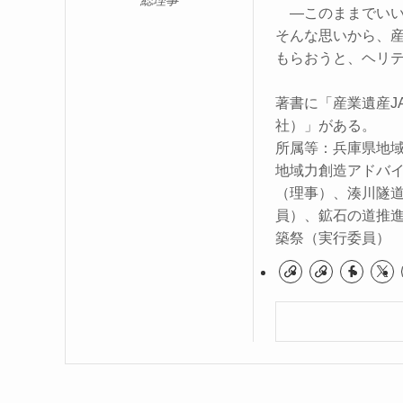
―このままでいい
そんな思いから、
もらおうと、ヘリテー
著書に「産業遺産J
社）」がある。
所属等：兵庫県地
地域力創造アドバ
（理事）、湊川隧
員）、鉱石の道推
築祭（実行委員）