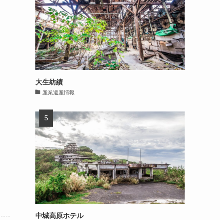
大生紡績
産業遺産情報
中城高原ホテル