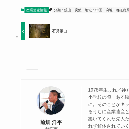
産業遺産情報
分類：鉱山・炭鉱
地域：中国
廃墟
都道府
石見銀山
1978年生まれ／
小学校の頃、ある
に。そのことがキ
るうちに産業遺産
築いてくれた先人
前畑 洋平
れず解体されてい
総理事