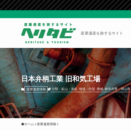
産業遺産を旅するサイト
日本弁柄工業 旧和気工場
分類：鉱山・炭鉱
地域：中国
廃墟
都道府県：岡山県
産業遺産情報
ホーム
産業遺産情報