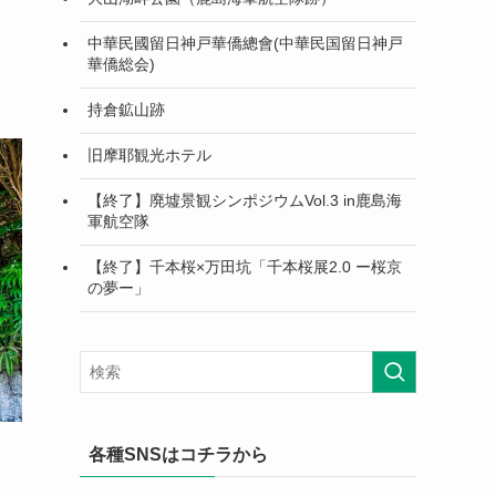
中華民國留日神戸華僑總會(中華民国留日神戸
華僑総会)
持倉鉱山跡
旧摩耶観光ホテル
【終了】廃墟景観シンポジウムVol.3 in鹿島海
軍航空隊
【終了】千本桜×万田坑「千本桜展2.0 ー桜京
の夢ー」
各種SNSはコチラから