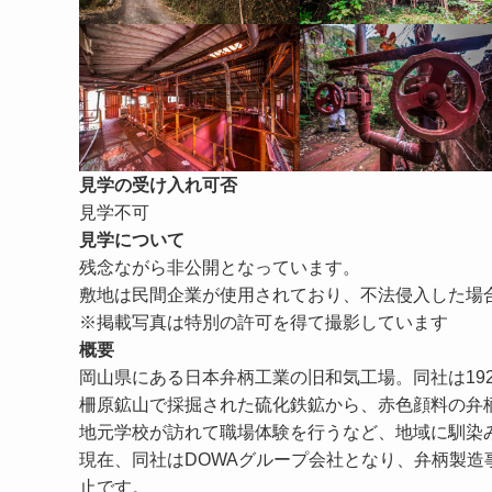
見学の受け入れ可否
見学不可
見学について
残念ながら非公開となっています。
敷地は民間企業が使用されており、不法侵入した場
※掲載写真は特別の許可を得て撮影しています
概要
岡山県にある日本弁柄工業の旧和気工場。同社は192
柵原鉱山で採掘された硫化鉄鉱から、赤色顔料の弁
地元学校が訪れて職場体験を行うなど、地域に馴染
現在、同社はDOWAグループ会社となり、弁柄製
止です。