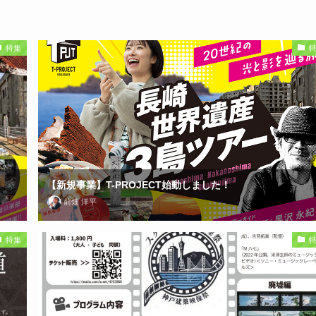
特集
【新規事業】T-PROJECT始動しました！
前畑 洋平
特集