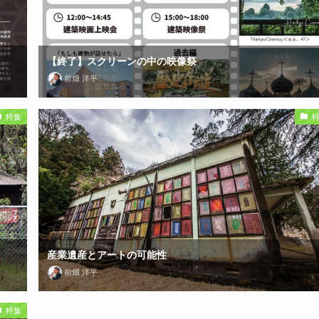
【終了】スクリーンの中の映像祭
前畑 洋平
特集
産業遺産とアートの可能性
前畑 洋平
特集