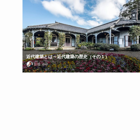
近代建築とは～近代建築の歴史（その１）
前畑 洋平