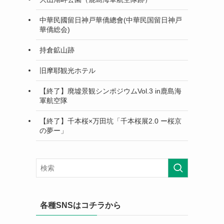
中華民國留日神戸華僑總會(中華民国留日神戸
華僑総会)
持倉鉱山跡
旧摩耶観光ホテル
【終了】廃墟景観シンポジウムVol.3 in鹿島海
軍航空隊
【終了】千本桜×万田坑「千本桜展2.0 ー桜京
の夢ー」
各種SNSはコチラから