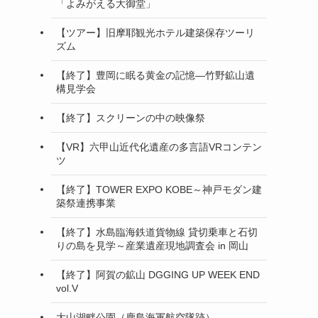
「よみがえる大御堂」
【ツアー】旧摩耶観光ホテル建築保存ツーリ
ズム
【終了】豊岡に眠る黄金の記憶—竹野鉱山遺
構見学会
【終了】スクリーンの中の映像祭
【VR】六甲山近代化遺産の多言語VRコンテン
ツ
【終了】TOWER EXPO KOBE～神戸モダン建
築祭連携事業
【終了】水島臨海鉄道貨物線 貸切乗車と石切
りの島を見学～産業遺産現地調査会 in 岡山
【終了】阿賀の鉱山 DGGING UP WEEK END
vol.V
大山湖畔公園（鹿島海軍航空隊跡）