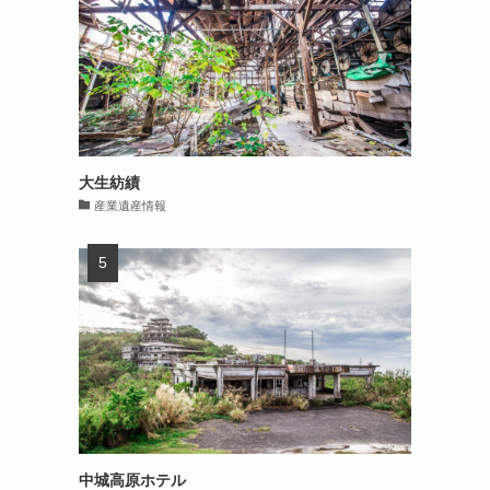
大生紡績
産業遺産情報
中城高原ホテル