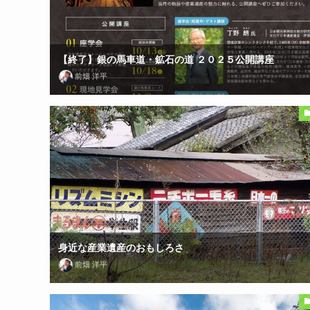
【終了】銀の馬車道・鉱石の道 ２０２５公開講座
前畑 洋平
身近な産業遺産のおもしろさ
前畑 洋平